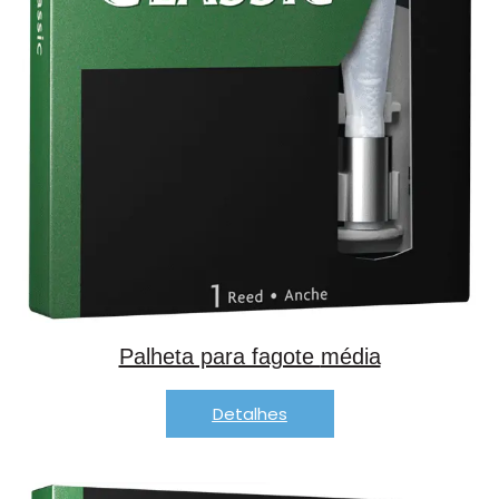
Palheta para fagote
média
Detalhes